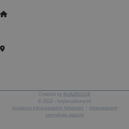
Bikepark Üzemeltetési Szabályzat
Operator
Hotel Partizán PS, s.r.o.
Bystrá 108, 977 01 Bystrá
IČO: 47 250 208
IČ DPH: SK202 394 3636
Mýto SKI & BIKE
Mýto pod Ďumbierom 976 44,
Slovenská republika
GPS: 48.8456118 | 19.6212231
Created by
Big&BIGGER
© 2026 – kopeczabavy.sk
Általános kereskedelmi feltételek
|
Adatvédelem
személyes adatok