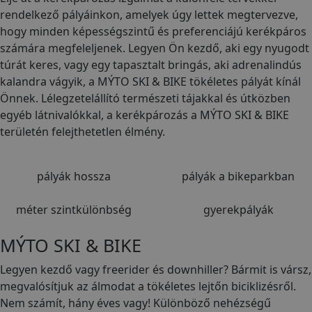
rendelkező pályáinkon, amelyek úgy lettek megtervezve,
hogy minden képességszintű és preferenciájú kerékpáros
számára megfeleljenek. Legyen Ön kezdő, aki egy nyugodt
túrát keres, vagy egy tapasztalt bringás, aki adrenalindús
kalandra vágyik, a MÝTO SKI & BIKE tökéletes pályát kínál
Önnek. Lélegzetelállító természeti tájakkal és útközben
egyéb látnivalókkal, a kerékpározás a MÝTO SKI & BIKE
területén felejthetetlen élmény.
14,6 KM
7
pályák hossza
pályák a bikeparkban
300
3
méter szintkülönbség
gyerekpályák
ÉLJE ÁT
MÝTO SKI & BIKE
Legyen kezdő vagy freerider és downhiller? Bármit is vársz,
megvalósítjuk az álmodat a tökéletes lejtőn biciklizésről.
Nem számít, hány éves vagy! Különböző nehézségű