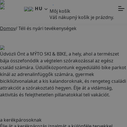
HU
Môj košík
Váš nákupný košík je prázdny.
NYITOTT
Domov
/
Téli és nyári tevékenységek
SZÓRAKOZÁS MINDENKINEK
Üdvözli Önt a MÝTO SKI & BIKE, a hely, ahol a természet
bája összefonódik a végtelen szórakozással az egész
család számára. Üdülőközpontunk egyedülálló bike parkot
kínál az adrenalinfüggők számára, gyermek
bicikliútvonalakat a kis kalandoroknak, és rengeteg családi
attrakciót a szórakoztató hegyen. Élje át a vidámság,
aktivitás és felejthetetlen pillanatokkal teli vakációt.
RAJ
a kerékpárosoknak
Élje át a kerékpározás izgalmát a különféle tervekkel