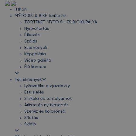
Itthon
MÝTO SKI & BIKE terület
TÖRTÉNET MÝTO SÍ- ÉS BICIKLIPÁLYA
Nyitvatartás
Étkezés
Szálás
Események
Képgaléria
Videó galéria
Élő kamera
Téli Élmények
Lyžovačka a zjazdovky
Esti síelés
Síiskola és tanfolyamok
Árlista és nyitvatartás
Szervíz és kölcsönző
Sífutás
Skialp