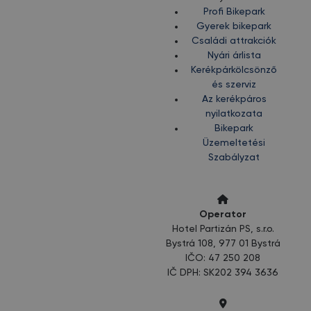
Profi Bikepark
Gyerek bikepark
Családi attrakciók
Nyári árlista
Kerékpárkölcsönző
és szerviz
Az kerékpáros
nyilatkozata
Bikepark
Üzemeltetési
Szabályzat
Operator
Hotel Partizán PS, s.r.o.
Bystrá 108, 977 01 Bystrá
IČO: 47 250 208
IČ DPH: SK202 394 3636