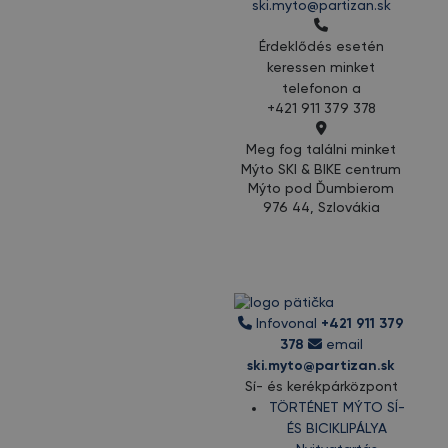
ski.myto@partizan.sk
Érdeklődés esetén
keressen minket
telefonon a
+421 911 379 378
Meg fog találni minket
Mýto SKI & BIKE centrum
Mýto pod Ďumbierom
976 44, Szlovákia
Infovonal
+421 911 379
378
email
ski.myto@partizan.sk
Sí- és kerékpárközpont
TÖRTÉNET MÝTO SÍ-
ÉS BICIKLIPÁLYA