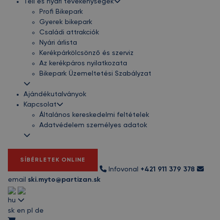
Téli és nyári tevékenységek
Profi Bikepark
Gyerek bikepark
Családi attrakciók
Nyári árlista
Kerékpárkölcsönző és szerviz
Az kerékpáros nyilatkozata
Bikepark Üzemeltetési Szabályzat
Ajándékutalványok
Kapcsolat
Általános kereskedelmi feltételek
Adatvédelem személyes adatok
SÍBÉRLETEK ONLINE
Infovonal
+421 911 379 378
email
ski.myto@partizan.sk
hu
sk
en
pl
de