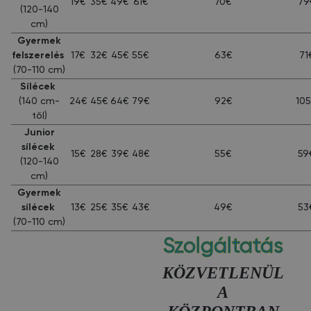
19€
35€
49€
61€
70€
79
(120-140
cm)
Gyermek
felszerelés
17€
32€
45€
55€
63€
71
(70-110 cm)
Sílécek
(140 cm-
24€
45€
64€
79€
92€
10
től)
Junior
sílécek
15€
28€
39€
48€
55€
59
(120-140
cm)
Gyermek
sílécek
13€
25€
35€
43€
49€
53
(70-110 cm)
Szolgáltatás
KÖZVETLENÜL
A