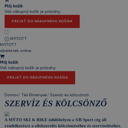
Môj košík
Váš nákupný košík je prázdny.
PREJSŤ DO NÁKUPNÉHO KOŠÍKA
NYITOTT
NYITOTT
síbérletek online
Môj košík
Váš nákupný košík je prázdny.
PREJSŤ DO NÁKUPNÉHO KOŠÍKA
Domov
/
Téli Élmények
/
Szervíz és kölcsönző
SZERVÍZ ÉS KÖLCSÖNZŐ
A MÝTO SKI & BIKE üdülőhelyen a S/B Sport cég áll
rendelkezésre a sífelszerelés kölcsönzéséhez és szervizeléséhez.