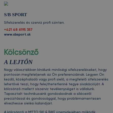
S/B SPORT
Sífelszerelés és szerviz profi szinten.
+421 48 6195 357
www.sbsport.sk
Kölcsönző
A LEJTŐN
Nagy választékban kínálunk minőségi sífelszereléseket, hogy
pontosan megfeleljenek az Ön preferenciáinak. Legyen Ön
kezdő, középhaladó vagy profi síelő, a megfelelő sífelszerelés
lehetővé teszi, hogy felejthetetlenné tegye sívakációját. A
kölcsönző mellett síszerviz tevékenységet is vállalunk.
Tapasztalt technikusaink gondoskodnak a síléceiről
precizitással és gondossággal, hogy problémamentesen
élvezhesse síelési kalandjait.
A kölcsönző a MÝTO SKI & BIKE üzemidejében működik.