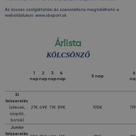
Az összes szolgáltatási és szervizárlista megtalálható a
weboldalukon:
www.sbsport.sk
.
Árlista
KÖLCSÖNZŐ
1
2
3
4
6
5 nap
nap
nap
nap
nap
na
Sí
felszerelés
(sílécek,
27€
49€
71€
89€
105€
119
sícipők,
botok)
Junior
felszerelés