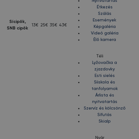
Nyitvatartás
Étkezés
Szálás
Események
Sícipők,
13€
25€
35€
43€
Képgaléria
SNB cipők
Videó galéria
Élő kamera
Téli
Lyžovačka a
zjazdovky
Esti síelés
Síiskola és
tanfolyamok
Árlista és
nyitvatartás
Szervíz és kölcsönző
Sífutás
Skialp
Nyár