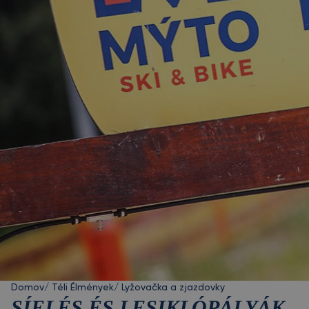
Domov
/
Téli Élmények
/
Lyžovačka a zjazdovky
SÍELÉS ÉS LESIKLÓPÁLYÁK