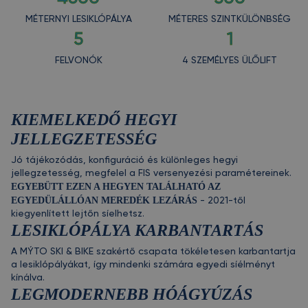
MÉTERNYI LESIKLÓPÁLYA
MÉTERES SZINTKÜLÖNBSÉG
5
1
FELVONÓK
4 SZEMÉLYES ÜLŐLIFT
KIEMELKEDŐ HEGYI
JELLEGZETESSÉG
Jó tájékozódás, konfiguráció és különleges hegyi
jellegzetesség, megfelel a FIS versenyezési paramétereinek.
EGYEBÜTT EZEN A HEGYEN TALÁLHATÓ AZ
EGYEDÜLÁLLÓAN MEREDÉK LEZÁRÁS
- 2021-től
kiegyenlített lejtőn síelhetsz.
LESIKLÓPÁLYA KARBANTARTÁS
A MÝTO SKI & BIKE szakértő csapata tökéletesen karbantartja
a lesiklópályákat, így mindenki számára egyedi síélményt
kínálva.
LEGMODERNEBB HÓÁGYÚZÁS