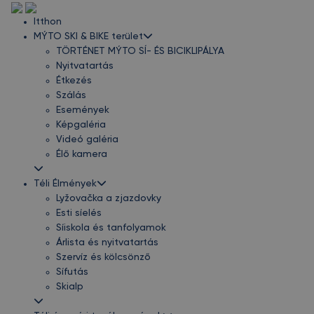
Itthon
MÝTO SKI & BIKE terület
TÖRTÉNET MÝTO SÍ- ÉS BICIKLIPÁLYA
Nyitvatartás
Étkezés
Szálás
Események
Képgaléria
Videó galéria
Élő kamera
Téli Élmények
Lyžovačka a zjazdovky
Esti síelés
Síiskola és tanfolyamok
Árlista és nyitvatartás
Szervíz és kölcsönző
Sífutás
Skialp