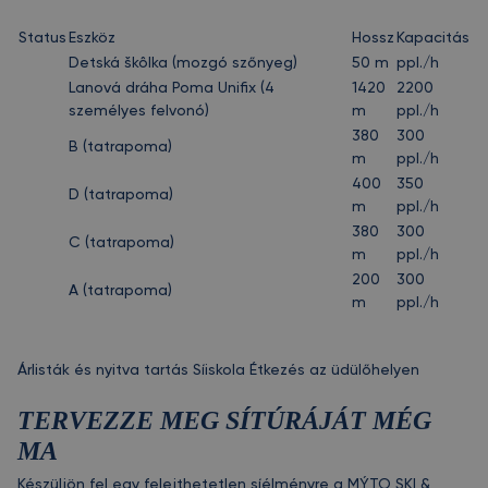
Status
Eszköz
Hossz
Kapacitás
Detská škôlka (mozgó szőnyeg)
50 m
ppl./h
Lanová dráha Poma Unifix (4
1420
2200
személyes felvonó)
m
ppl./h
380
300
B (tatrapoma)
m
ppl./h
400
350
D (tatrapoma)
m
ppl./h
380
300
C (tatrapoma)
m
ppl./h
200
300
A (tatrapoma)
m
ppl./h
Árlisták és nyitva tartás
Síiskola
Étkezés az üdülőhelyen
TERVEZZE MEG SÍTÚRÁJÁT MÉG
MA
Készüljön fel egy felejthetetlen síélményre a MÝTO SKI &