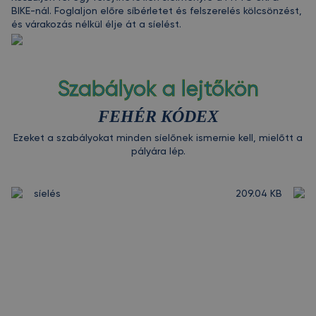
BIKE-nál. Foglaljon előre síbérletet és felszerelés kölcsönzést,
és várakozás nélkül élje át a síelést.
Szabályok a lejtőkön
FEHÉR KÓDEX
Ezeket a szabályokat minden síelőnek ismernie kell, mielőtt a
pályára lép.
síelés
209.04 KB