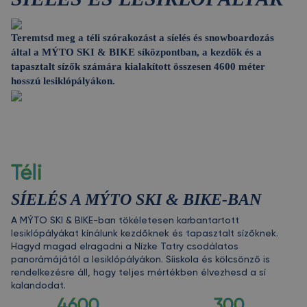
Teremtsd meg a téli szórakozást a síelés és snowboardozás
által a MÝTO SKI & BIKE síközpontban, a kezdők és a
tapasztalt sízők számára kialakított összesen 4600 méter
hosszú lesiklópályákon.
Téli
SÍELÉS A MÝTO SKI & BIKE-BAN
A MÝTO SKI & BIKE-ban tökéletesen karbantartott
lesiklópályákat kínálunk kezdőknek és tapasztalt sízőknek.
Hagyd magad elragadni a Nízke Tatry csodálatos
panorámájától a lesiklópályákon. Síiskola és kölcsönző is
rendelkezésre áll, hogy teljes mértékben élvezhesd a sí
kalandodat.
4600
300