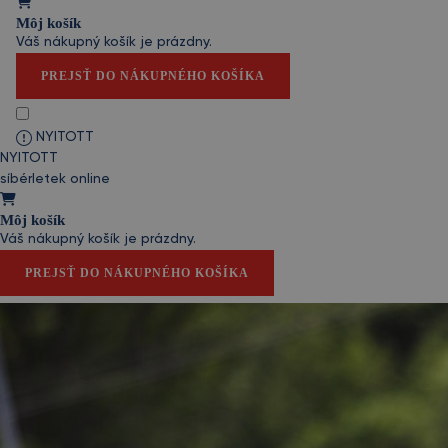
Môj košík
Váš nákupný košík je prázdny.
PREJSŤ DO NÁKUPNÉHO KOŠÍKA
NYITOTT
NYITOTT
síbérletek online
Môj košík
Váš nákupný košík je prázdny.
PREJSŤ DO NÁKUPNÉHO KOŠÍKA