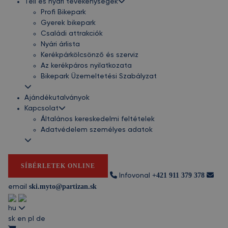
Téli és nyári tevékenységek
Profi Bikepark
Gyerek bikepark
Családi attrakciók
Nyári árlista
Kerékpárkölcsönző és szerviz
Az kerékpáros nyilatkozata
Bikepark Üzemeltetési Szabályzat
Ajándékutalványok
Kapcsolat
Általános kereskedelmi feltételek
Adatvédelem személyes adatok
SÍBÉRLETEK ONLINE
+421 911 379 378
Infovonal
ski.myto@partizan.sk
email
hu
sk
en
pl
de