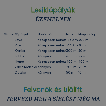
Lesiklópályák
ÜZEMELNEK
Status
Sí pályák
Nehézség
Hossz
Magasság
Ľavá
Közepesen nehéz
1460 m
300 m
Pravá
Közepesen nehéz
1640 m
300 m
Krátka
Közepesen nehéz
300 m
30 m
Ľahká
Könnyen
400 m
42 m
Horná
Közepesen nehéz
400 m
400 m
Začiatočnícka
Könnyen
200 m
40 m
Detská
Könnyen
50 m
10 m
Felvonók és ülőlift
TERVEZD MEG A SÍELÉST MÉG MA