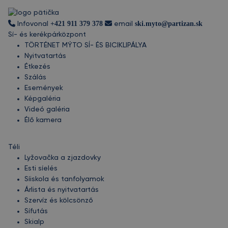
+421 911 379 378
ski.myto@partizan.sk
Infovonal
email
Sí- és kerékpárközpont
TÖRTÉNET MÝTO SÍ- ÉS BICIKLIPÁLYA
Nyitvatartás
Étkezés
Szálás
Események
Képgaléria
Videó galéria
Élő kamera
Téli
Lyžovačka a zjazdovky
Esti síelés
Síiskola és tanfolyamok
Árlista és nyitvatartás
Szervíz és kölcsönző
Sífutás
Skialp