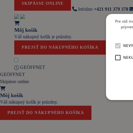
SKIPÄSSE ONLINE
Infoline
+421 911 379 378
Pre váš in
prijmet
Môj košík
Váš nákupný košík je prázdny.
NEV
PREJSŤ DO NÁKUPNÉHO KOŠÍKA
NEKL
GEÖFFNET
GEÖFFNET
Skipässe online
Môj košík
Váš nákupný košík je prázdny.
PREJSŤ DO NÁKUPNÉHO KOŠÍKA