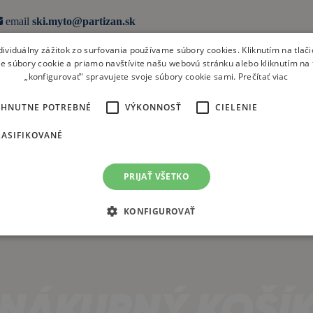
email
ski.myto@partizan.sk
dividuálny zážitok zo surfovania používame súbory cookies. Kliknutím na tlačid
e súbory cookie a priamo navštívite našu webovú stránku alebo kliknutím na 
„konfigurovať" spravujete svoje súbory cookie sami.
Prečítať viac
YHNUTNE POTREBNÉ
VÝKONNOSŤ
CIELENIE
ASIFIKOVANÉ
PRIJAŤ VŠETKO
KONFIGUROVAŤ
NÁKUPNÝ KOŠÍ