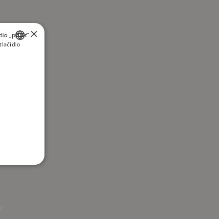
×
lo „prijať"
tlačidlo
SLOVAK
ENGLISH
K