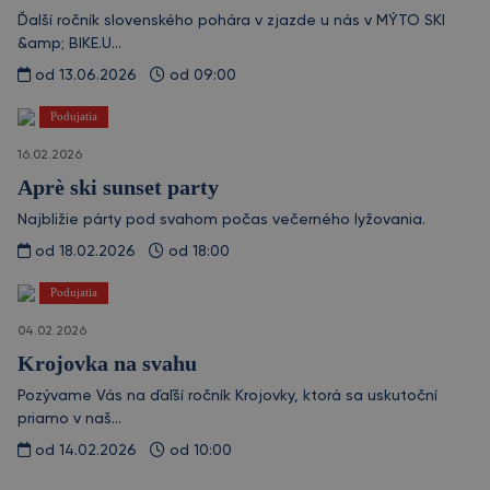
Ďalší ročník slovenského pohára v zjazde u nás v MÝTO SKI
&amp; BIKE.U...
od 13.06.2026
od 09:00
Podujatia
16.02.2026
Aprè ski sunset party
Najbližie párty pod svahom počas večerného lyžovania.
od 18.02.2026
od 18:00
Podujatia
04.02.2026
Krojovka na svahu
Pozývame Vás na ďaľší ročník Krojovky, ktorá sa uskutoční
priamo v naš...
od 14.02.2026
od 10:00