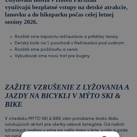
využívajú bezplatné vstupy na detské atrakcie,
lanovku a do bikeparku počas celej letnej
sezóny 2026.
Rozšírili sme kapacitu reštaurácie a priľahlej terasy
Detský kútik na 1. poschodí v Reštaurácii pod svahom
Rozšírili sme požičovňu a servis
Vybudovali sme novú trať pre buginy
ZAŽITE VZRUŠENIE Z LYŽOVANIA A
JAZDY NA BICYKLI V MÝTO SKI &
BIKE
V stredisku MÝTO SKI & BIKE vám ponúkame širokú škálu
vzrušujúcich aktivít pre všetky vekové kategórie. Od našich
lyžiarskych svahov v zime po cyklo trasy v lete, u nás si príde
na svoje každý kto sa chce zabaviť. Naša lyžiarska škola