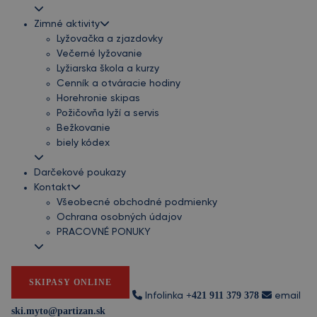
Zimné aktivity
Lyžovačka a zjazdovky
Večerné lyžovanie
Lyžiarska škola a kurzy
Cenník a otváracie hodiny
Horehronie skipas
Požičovňa lyží a servis
Bežkovanie
biely kódex
Darčekové poukazy
Kontakt
Všeobecné obchodné podmienky
Ochrana osobných údajov
PRACOVNÉ PONUKY
SKIPASY ONLINE
+421 911 379 378
Infolinka
email
ski.myto@partizan.sk