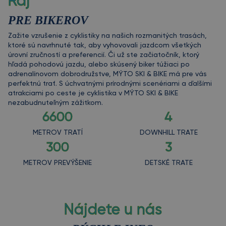
Raj
PRE BIKEROV
Zažite vzrušenie z cyklistiky na našich rozmanitých trasách,
ktoré sú navrhnuté tak, aby vyhovovali jazdcom všetkých
úrovní zručností a preferencií. Či už ste začiatočník, ktorý
hľadá pohodovú jazdu, alebo skúsený biker túžiaci po
adrenalínovom dobrodružstve, MÝTO SKI & BIKE má pre vás
perfektnú trať. S úchvatnými prírodnými scenériami a ďalšími
atrakciami po ceste je cyklistika v MÝTO SKI & BIKE
nezabudnuteľným zážitkom.
6600
4
METROV TRATÍ
DOWNHILL TRATE
300
3
METROV PREVÝŠENIE
DETSKÉ TRATE
Nájdete u nás