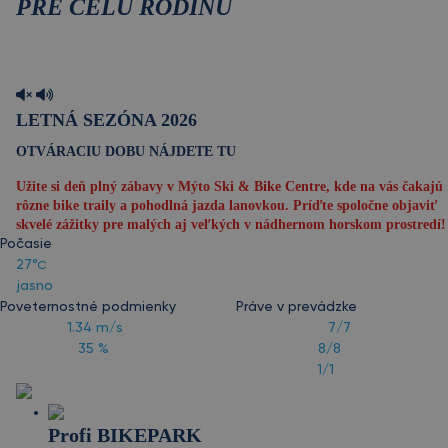
PRE CELÚ RODINU
Zabudnite na nudné rodinné dovolenky a prežite
nezabudnuteľný zážitok v našom bike parku plnom rodinných
aktivít!
LETNÁ SEZÓNA 2026
OTVÁRACIU DOBU NÁJDETE TU
Užite si deň plný zábavy v Mýto Ski & Bike Centre, kde na vás čakajú
rôzne bike traily a pohodlná jazda lanovkou. Príďte spoločne objaviť
skvelé zážitky pre malých aj veľkých v nádhernom horskom prostredí!
Počasie
27
°C
jasno
Poveternostné podmienky
Práve v prevádzke
VIETOR:
1.34
m/s
BIKE TRATE:
7/7
VLHKOSŤ:
35 %
ATRAKCIE:
8/8
LANOVKA:
1/1
Profi BIKEPARK