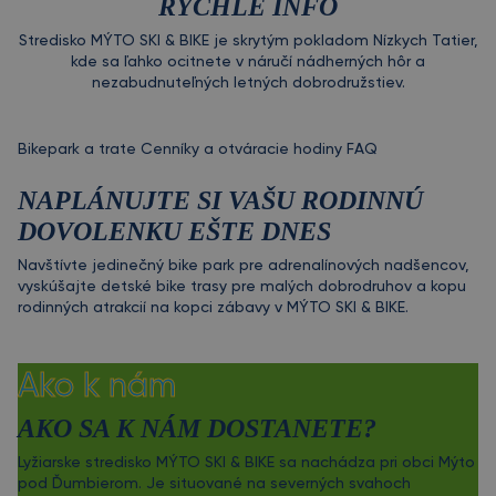
RÝCHLE INFO
Stredisko MÝTO SKI & BIKE je skrytým pokladom Nízkych Tatier,
kde sa ľahko ocitnete v náručí nádherných hôr a
nezabudnuteľných letných dobrodružstiev.
Bikepark a trate
Cenníky a otváracie hodiny
FAQ
NAPLÁNUJTE SI VAŠU RODINNÚ
DOVOLENKU EŠTE DNES
Navštívte jedinečný bike park pre adrenalínových nadšencov,
vyskúšajte detské bike trasy pre malých dobrodruhov a kopu
rodinných atrakcií na kopci zábavy v MÝTO SKI & BIKE.
Ako k nám
AKO SA K NÁM DOSTANETE?
Lyžiarske stredisko MÝTO SKI & BIKE sa nachádza pri obci Mýto
pod Ďumbierom. Je situované na severných svahoch