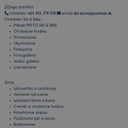
+421 911 379 378
ski.myto@partizan.sk
Infolinka
email
Stredisko Ski & Bike
Príbeh MÝTO SKI & BIKE
Otváracie hodiny
Stravovanie
Ubytovanie
Podujatia
Fotogaléria
Video galéria
Live kamera
Zima
Lyžovačka a zjazdovky
Večerné lyžovanie
Lyžiarska škola a kurzy
Cenník a otváracie hodiny
Horehronie skipas
Požičovňa lyží a servis
Bežkovanie