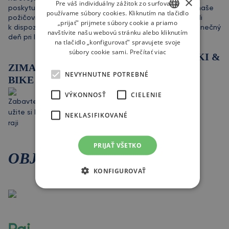
×
Pre váš individuálny zážitok zo surfovania
poskytuje odbornú výučbu pre začiatočníkov. Zatiaľ čo naše
používame súbory cookies. Kliknutím na tlačidlo
požičovne a servisné centrum sa postarajú, aby ste mali
„prijať" prijmete súbory cookie a priamo
k dispozícii všetko potrebné vybavenie. Príďte si užiť jedinečný
SLOVAK
navštívite našu webovú stránku alebo kliknutím
deň pri lyžovačke či zjazdovom bicyklovaní.
na tlačidlo „konfigurovať" spravujete svoje
ENGLISH
súbory cookie sami.
Prečítať viac
LETO V MÝTO SKI &
ZIMA V MÝTO SKI &
BIKE
NEVYHNUTNE POTREBNÉ
BIKE
Adrenalínový zážitok pri
VÝKONNOSŤ
CIELENIE
Zabavte sa na svahoch a
zjazdovom cyklo
užite si lyžovačku v zimnom
dobrodružstve
NEKLASIFIKOVANÉ
raji
PRIJAŤ VŠETKO
OBJAVTE
KONFIGUROVAŤ
dokonalé miesto pre letné dobrodružstvá