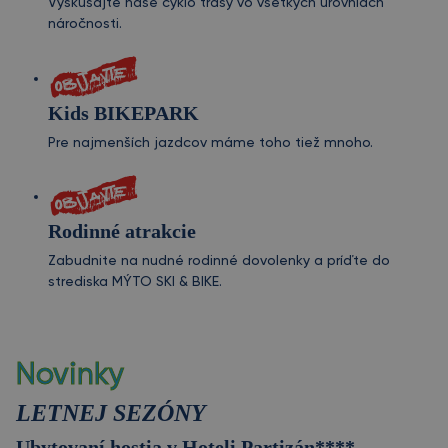
Vyskúšajte naše cyklo trasy vo všetkých úrovniach
náročnosti.
Kids BIKEPARK
Pre najmenších jazdcov máme toho tiež mnoho.
Rodinné atrakcie
Zabudnite na nudné rodinné dovolenky a príďte do
strediska MÝTO SKI & BIKE.
Novinky
LETNEJ SEZÓNY
Ubytovaní hostia v Hoteli Partizán****