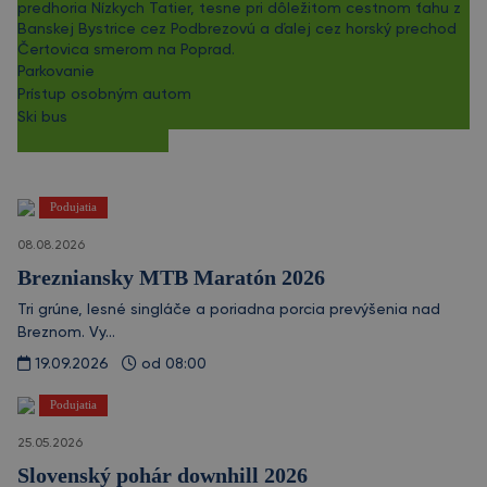
predhoria Nízkych Tatier, tesne pri dôležitom cestnom ťahu z
Banskej Bystrice cez Podbrezovú a ďalej cez horský prechod
Čertovica smerom na Poprad.
Parkovanie
Prístup osobným autom
Ski bus
Podujatia
08.08.2026
Brezniansky MTB Maratón 2026
Tri grúne, lesné singláče a poriadna porcia prevýšenia nad
Breznom. Vy...
19.09.2026
od 08:00
Podujatia
25.05.2026
Slovenský pohár downhill 2026